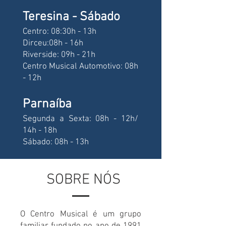
Teresina - Sábado
Centro: 08:30h -
13h
Dirceu:08h -
16h
Riverside: 09h -
21h
Centro Musical Automotivo: 08h
-
12h
Parnaíba
Segunda a Sexta: 08h - 12h/
14h -
18h
Sábado: 08h -
13h
SOBRE NÓS
O Centro Musical é um grupo
familiar fundado no ano de 1991