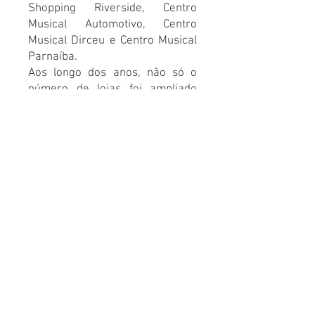
Shopping Riverside, Centro
Musical Automotivo, Centro
Musical Dirceu e Centro Musical
Parnaíba.
Aos longo dos anos, não só o
número de lojas foi ampliado
mas também o leque de
produtos. Hoje os clientes não
encontram apenas produtos
ligados a música na sua hora de
lazer, mas também contam com
setores como caça e pesca,
jogos, tabacaria, informática e
outros. Além de uma luthieria
instalada na loja do Centro de
Teresina e na filial de Parnaíba.
Escola de Música:
A partir de 2013, o Centro